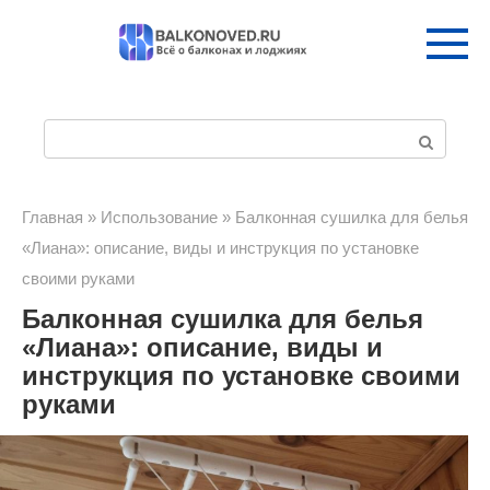
Перейти
к
контенту
П
о
и
Главная
»
Использование
»
Балконная сушилка для белья
«Лиана»: описание, виды и инструкция по установке
с
своими руками
к
Балконная сушилка для белья
:
«Лиана»: описание, виды и
инструкция по установке своими
руками