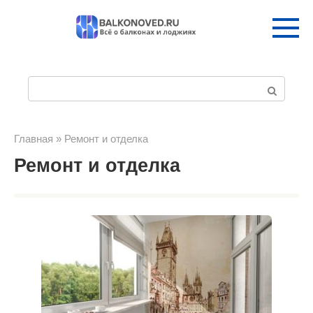
Перейти
к
контенту
П
о
и
Главная
»
Ремонт и отделка
Ремонт и отделка
с
к
: